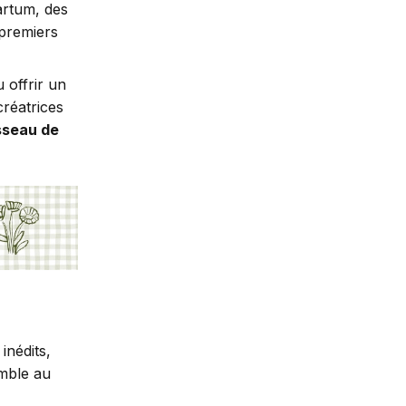
artum, des
 premiers
 offrir un
créatrices
sseau de
inédits,
emble au