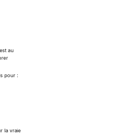
est au
brer
ls pour :
r la vraie