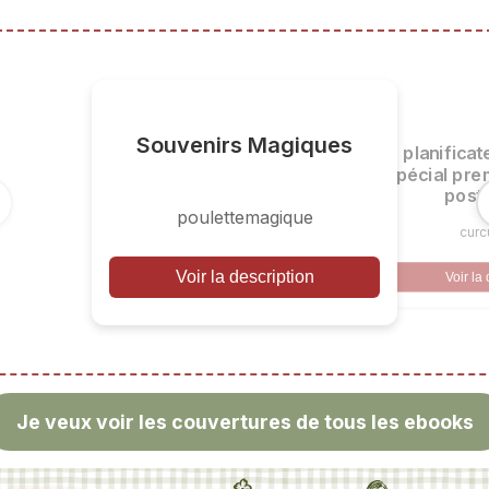
Souvenirs Magiques
planifica
spécial pre
post
poulettemagique
cur
Voir la description
Voir la
Je veux voir les couvertures de tous les ebooks