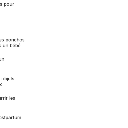
rs pour
des ponchos
ec un bébé
un
 objets
x
rir les
postpartum