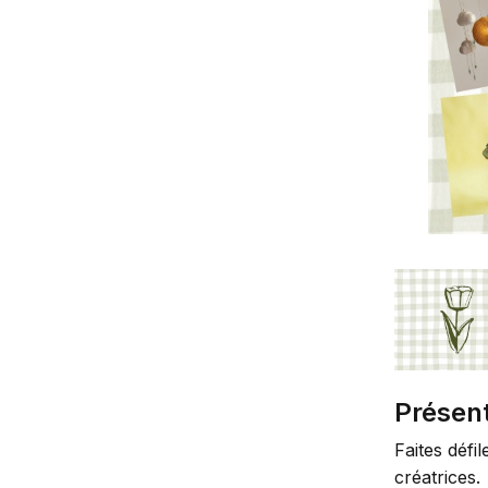
Présen
Faites défi
créatrices.