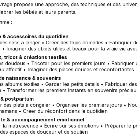
rage propose une approche, des techniques et des unive
élébrer les bébés et leurs parents.
mme :
 & accessoires du quotidien
des sacs à langer • Créer des tapis nomades • Fabriquer 
s • Imaginer des objets utiles et beaux pour la vraie vie av
, tricot & créations textiles
es doudous • Tricoter pour les premiers jours • Fabriquer 
u affectif • Imaginer des pièces douces et réconfortantes
de naissance & souvenirs
s albums textiles • Garder les petits détails • Fabriquer des
 • Transformer les premiers instants en souvenirs précieu
 & postpartum
 des plats à congeler • Organiser les premiers jours • Nour
mamans • Créer du réconfort dans le quotidien
ité & accompagnement émotionnel
r la matrescence • Écrire sur ses émotions • Préparer le 
 des espaces de douceur et de soutien