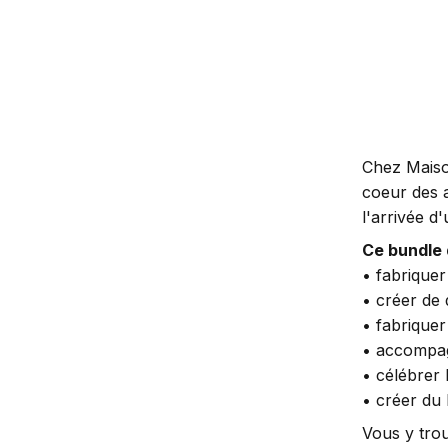
Chez Maiso
coeur des a
l'arrivée d
Ce bundle
• fabrique
• créer de 
• fabrique
• accompag
• célébrer 
• créer du 
Vous y trou