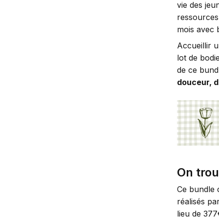
vie des jeu
ressources
mois avec b
Accueillir 
lot de bodi
de ce bund
douceur, d
On trou
Ce bundle c
réalisés pa
lieu de 377