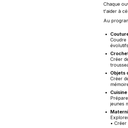
Chaque ouv
t'aider à c
Au progra
Couture
Coudre 
évolutif
Crochet
Créer d
troussea
Objets 
Créer de
mémoire
Cuisine
Préparer
jeunes 
Matern
Explore
• Créer