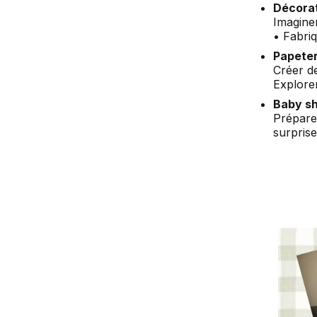
Décorat
Imagine
• Fabri
Papeter
Créer de
Explorer
Baby sh
Prépare
surpris