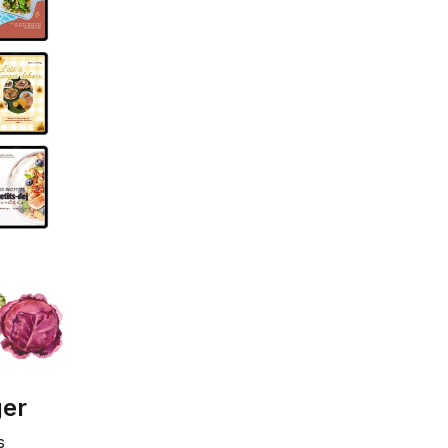
ger
s