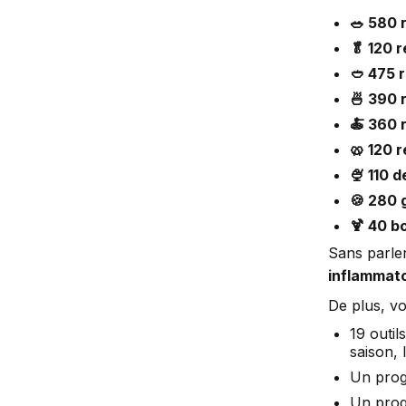
🥗 580 
🥬 120 
🥙 475 
🍜 390 
🍝 360 
🥨 120 
🍨 110 
🍪 280 
🍹 40 b
Sans parle
inflammato
De plus, vo
19 outil
saison, 
Un prog
Un prog