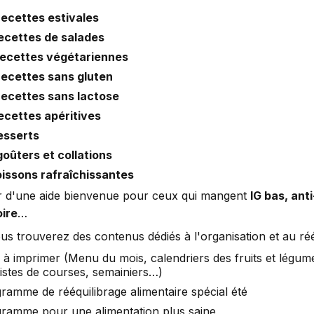
recettes estivales
recettes de salades
recettes végétariennes
recettes sans gluten
recettes sans lactose
recettes apéritives
desserts
goûters et collations
oissons rafraîchissantes
r d'une aide bienvenue pour ceux qui mangent
IG bas, anti
ire
…
us trouverez des contenus dédiés à l'organisation et au réé
s à imprimer (Menu du mois, calendriers des fruits et légum
listes de courses, semainiers…)
ramme de rééquilibrage alimentaire spécial été
ramme pour une alimentation plus saine