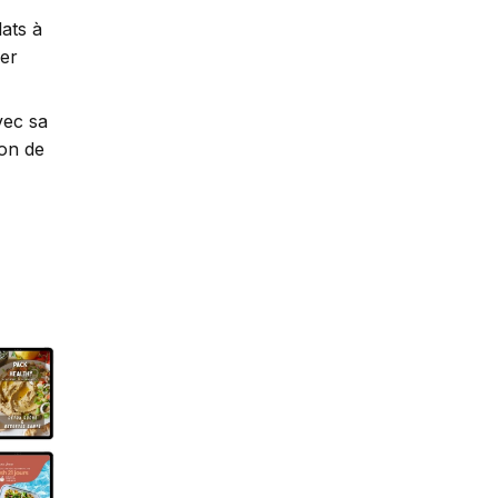
lats à
per
vec sa
çon de