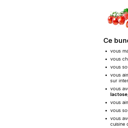
Ce bund
vous ma
vous ch
vous so
vous ai
sur inte
vous av
lactose
vous ai
vous so
vous ave
cuisine 