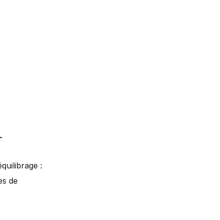
-
quilibrage :
es de