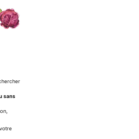
 chercher
ou sans
son,
 votre