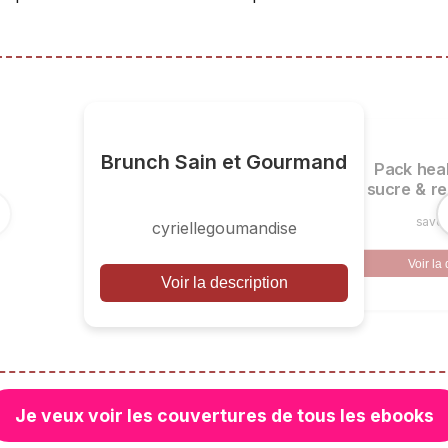
Brunch Sain et Gourmand
Pack heal
sucre & re
saveu
cyriellegoumandise
Voir la
Voir la description
Je veux voir les couvertures de tous les ebooks