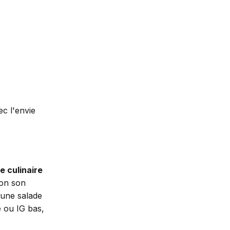
ec l'envie
e culinaire
lon son
 une salade
é ou IG bas,